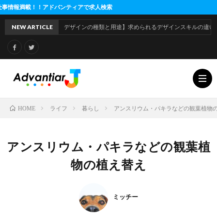
ドバンティアで求人検索
NEW ARTICLE
【デザインの種類と用途】求められるデザインスキルの違いとは
ライフ
暮らし
アンスリウム・パキラなどの観葉植物
HOME
利
アンスリウム・パキラなどの観葉植
用
運
物の植え替え
規
営
ミッチー
約
会