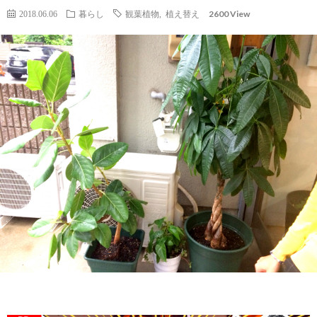
2600 View
2018.06.06
暮らし
観葉植物
,
植え替え
社