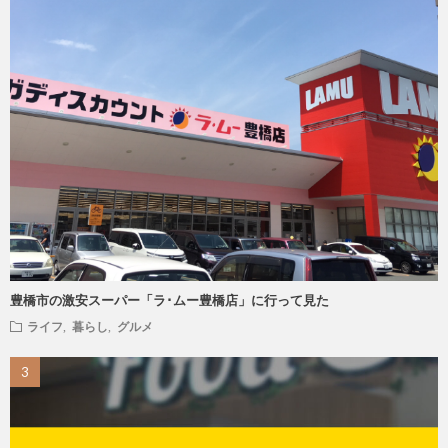
豊橋市の激安スーパー「ラ･ムー豊橋店」に行って見た
ライフ
,
暮らし
,
グルメ