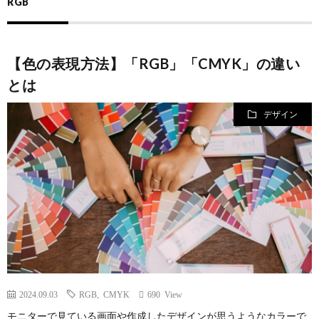
RGB
規
営
【色の表現方法】「RGB」「CMYK」の違い
約
会
とは
社
デザイン
2024.09.03
RGB
,
CMYK
690 View
モニターで見ている画面や作成したデザインが思うようなカラーで