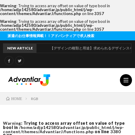
Warning
: Trying to access array offset on value of type bool in
/home/adjp142580/advantiar.jp/public_html/j/wp-
content/themes/AdvantiarJ/functions.php
on line
3357
Warning
: Trying to access array offset on value of type bool in
/home/adjp142580/advantiar.jp/public_html/j/wp-
content/themes/AdvantiarJ/functions.php
on line
3357
お仕事情報満載！！アドバンティアで求人検索
NEW ARTICLE
【デザインの種類と用途】求められるデザインスキルの違
RGB
HOME
利
Warning
: Trying to access array offset on value of type
bool in
/home/adjp142580/advantiar.jp/public_html/j/wp-
用
運
content/themes/AdvantiarJ/functions.php
on line
3380