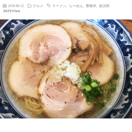
2018.06.12
グルメ
ラーメン
,
らーめん
,
豊橋市
,
政次郎
3429 View
社