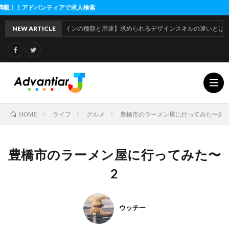
アで求人検索
【デザインの種類と用途】求められるデザインスキルの違いとは
NEW ARTICLE
ライフ
グルメ
豊橋市のラーメン屋に行ってみた〜2
HOME
利
豊橋市のラーメン屋に行ってみた〜
用
運
2
規
営
ウッチー
約
会