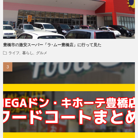
豊橋市の激安スーパー「ラ･ムー豊橋店」に行って見た
ライフ
,
暮らし
,
グルメ