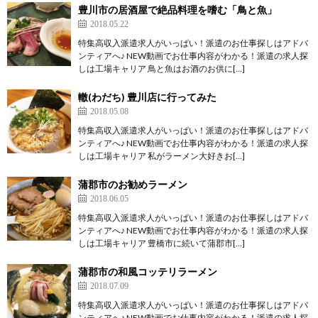
豊川市の居酒屋で絶品料理を嗜む「鳥と魚」
2018.05.22
特集高収入派遣求人がいっぱい！派遣のお仕事探しはアドバ
ンティアへ♪ NEW動画でお仕事内容がわかる！派遣の求人探
しは工場キャリア 鳥と魚はお酒のお供に[…]
轍(わだち) 豊川店に行ってみた
2018.05.08
特集高収入派遣求人がいっぱい！派遣のお仕事探しはアドバ
ンティアへ♪ NEW動画でお仕事内容がわかる！派遣の求人探
しは工場キャリア 私がラーメン大好きお[…]
蒲郡市のお勧めラーメン
2018.06.05
特集高収入派遣求人がいっぱい！派遣のお仕事探しはアドバ
ンティアへ♪ NEW動画でお仕事内容がわかる！派遣の求人探
しは工場キャリア 豊橋市に続いて蒲郡市[…]
蒲郡市の和風コッテリラーメン
2018.07.09
特集高収入派遣求人がいっぱい！派遣のお仕事探しはアドバ
ンティアへ♪ NEW動画でお仕事内容がわかる！派遣の求人探