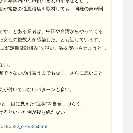
が日本国内の性風俗店を利用するなどして
者が複数の性風俗店を取材しても、同様の声が聞
です。とある業者は、中国や台湾からやってくる
た女性の複数人が感染した、とも話しています。
には“定期健診済み”を謳い、客を安心させようとし
ない」
握できないのは言うまでもなく、さらに悪いこと
気が付いていないパターンも多い。
と、目に見えた“症状”を自覚しづらく、
けるといった例が後を絶たない
/20180522_679535.html