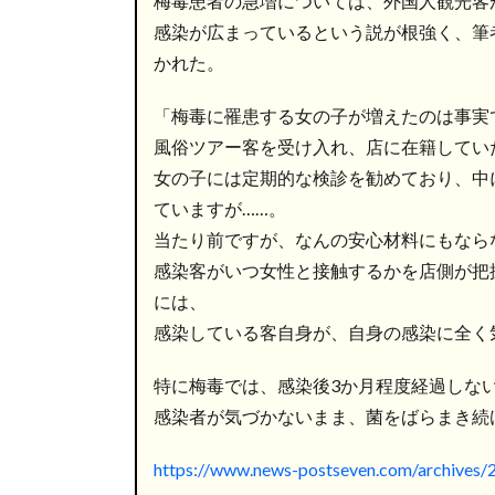
梅毒患者の急増については、外国人観光客
感染が広まっているという説が根強く、筆
かれた。
「梅毒に罹患する女の子が増えたのは事実
風俗ツアー客を受け入れ、店に在籍してい
女の子には定期的な検診を勧めており、中
ていますが……。
当たり前ですが、なんの安心材料にもなら
感染客がいつ女性と接触するかを店側が把
には、
感染している客自身が、自身の感染に全く
特に梅毒では、感染後3か月程度経過しない
感染者が気づかないまま、菌をばらまき続
https://www.news-postseven.com/archives