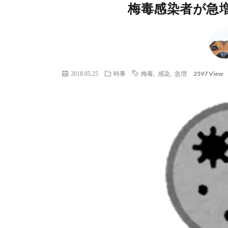
梅毒感染者が急増
2597 View
2018.05.25
時事
梅毒
,
感染
,
急増