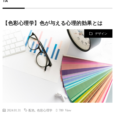
TA
規
営
【色彩心理学】色が与える心理的効果とは
約
会
デザイン
社
2024.01.31
配色
,
色彩心理学
789 View