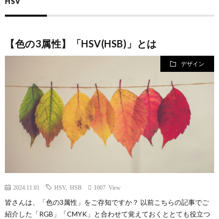
HSV
規
営
【色の3属性】「HSV(HSB)」とは
約
会
デザイン
社
2024.11.01
HSV
,
HSB
1007 View
皆さんは、「色の3属性」をご存知ですか？ 以前こちらの記事でご
紹介した「RGB」「CMYK」と合わせて覚えておくととても役立つ