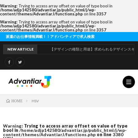
Warning
: Trying to access array offset on value of type bool in
/home/adjp142580/advantiar.jp/public_html/j/wp-
content/themes/AdvantiarJ/functions.php
on line
3357
Warning
: Trying to access array offset on value of type bool in
/home/adjp142580/advantiar.jp/public_html/j/wp-
content/themes/AdvantiarJ/functions.php
on line
3357
お仕事情報満載！！アドバンティアで求人検索
NEW ARTICLE
【デザインの種類と用途】求められるデザインスキルの違い
HSV
HOME
利
Warning
: Trying to access array offset on value of type
bool in
/home/adjp142580/advantiar.jp/public_html/j/wp-
用
運
content/themes/AdvantiarJ/functions.php
on line
3380