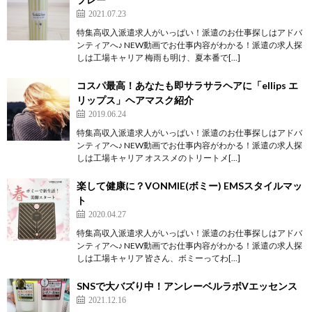
2021.07.23
特集高収入派遣求人がいっぱい！派遣のお仕事探しはアドバ
ンティアへ♪ NEW動画でお仕事内容がわかる！派遣の求人探
しは工場キャリア 梅雨も明け、夏本番で[…]
コスパ最高！あなたも即サラサラヘアに「ellips エ
リップス」ヘアマスク紹介
2019.06.24
特集高収入派遣求人がいっぱい！派遣のお仕事探しはアドバ
ンティアへ♪ NEW動画でお仕事内容がわかる！派遣の求人探
しは工場キャリア オススメのトリートメ[…]
楽して健康に？VONMIE(ボミー) EMSスタイルマッ
ト
2020.04.27
特集高収入派遣求人がいっぱい！派遣のお仕事探しはアドバ
ンティアへ♪ NEW動画でお仕事内容がわかる！派遣の求人探
しは工場キャリア 皆さん、ボミーってわ[…]
SNSで大バズり中！アンレーベルラボVエッセンス
2021.12.16