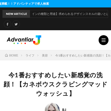
ィアで求人検索
【デザインの種類と用途】求められるデザインスキルの違いとは
NEW ARTICLE
ライフ
美容
今1番おすすめしたい新感覚の洗顔！【
HOME
利
今1番おすすめしたい新感覚の洗
用
運
顔！【カネボウスクラビングマッド
ウォッシュ】
規
営
約
会
R.I