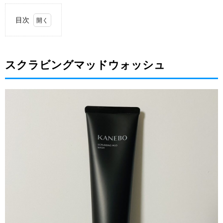
目次
1.
スク
ラビ
スクラビングマッドウォッシュ
ング
マッ
ドウ
ォッ
シュ
2.
使用
方法
3.
購入
でき
る場
所
4.
まと