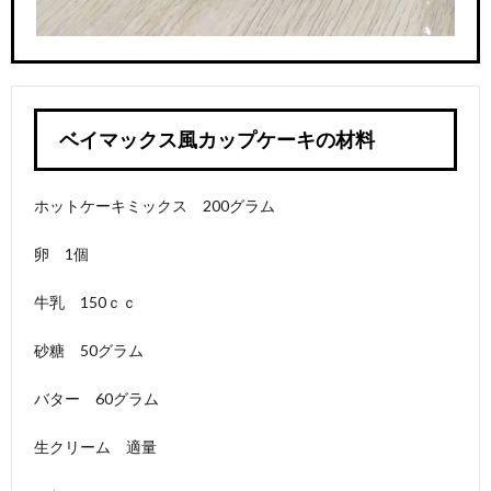
2.1.
くまさ
んのみ
たらし
団子の
材料
ベイマックス風カップケーキの材料
2.2.
くまさ
んのみ
ホットケーキミックス 200グラム
たらし
団子の
卵 1個
作り方
3.
牛乳 150ｃｃ
簡単
スコ
砂糖 50グラム
ーン
3.1.
バター 60グラム
材料
生クリーム 適量
3.2.
簡単ス