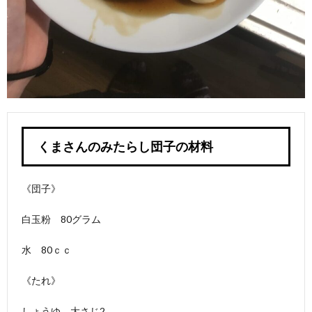
くまさんのみたらし団子の材料
《団子》
白玉粉 80グラム
水 80ｃｃ
《たれ》
しょうゆ 大さじ2