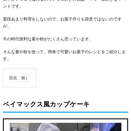
ントです。
普段あまり料理をしないので、お菓子作りも得意ではないのです
が、
今の時代便利な素や粉がたくさん売っています。
そんな素や粉を使って、簡単で可愛いお菓子のレシピをご紹介しま
す。
目次
1.
ベイ
マッ
ベイマックス風カップケーキ
クス
風カ
ップ
ケー
キ