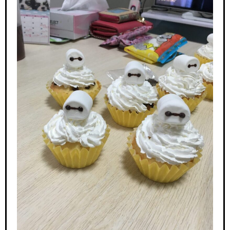
1.1.
1.2.
ベイマ
ックス
風カッ
プケー
キの材
料
1.3.
ベイマ
ックス
風カッ
プケー
キの作
り方
2.
くま
さん
のみ
たら
し団
子