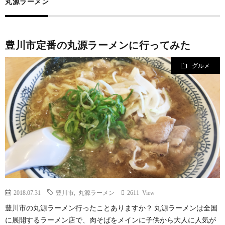
丸源ラーメン
規
営
豊川市定番の丸源ラーメンに行ってみた
約
会
グルメ
社
2018.07.31
豊川市
,
丸源ラーメン
2611 View
豊川市の丸源ラーメン行ったことありますか？ 丸源ラーメンは全国
に展開するラーメン店で、肉そばをメインに子供から大人に人気が