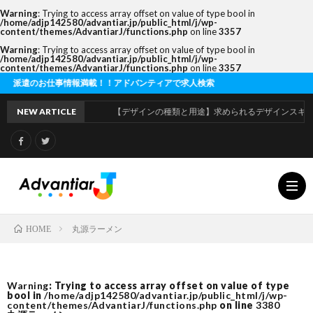
Warning
: Trying to access array offset on value of type bool in
/home/adjp142580/advantiar.jp/public_html/j/wp-
content/themes/AdvantiarJ/functions.php
on line
3357
Warning
: Trying to access array offset on value of type bool in
/home/adjp142580/advantiar.jp/public_html/j/wp-
content/themes/AdvantiarJ/functions.php
on line
3357
お仕事情報満載！！アドバンティアで求人検索
NEW ARTICLE
【デザインの種類と用途】求められるデザインスキルの違
丸源ラーメン
HOME
利
Warning
: Trying to access array offset on value of type
bool in
/home/adjp142580/advantiar.jp/public_html/j/wp-
用
運
content/themes/AdvantiarJ/functions.php
on line
3380