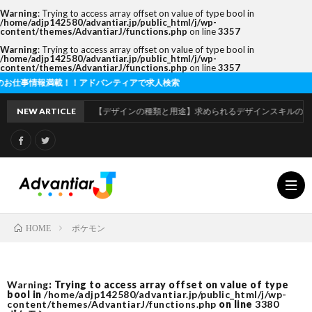
Warning
: Trying to access array offset on value of type bool in
/home/adjp142580/advantiar.jp/public_html/j/wp-
content/themes/AdvantiarJ/functions.php
on line
3357
Warning
: Trying to access array offset on value of type bool in
/home/adjp142580/advantiar.jp/public_html/j/wp-
content/themes/AdvantiarJ/functions.php
on line
3357
満載！！アドバンティアで求人検索
NEW ARTICLE
【デザインの種類と用途】求められるデザインスキルの違いとは
ポケモン
HOME
利
Warning
: Trying to access array offset on value of type
bool in
/home/adjp142580/advantiar.jp/public_html/j/wp-
用
運
content/themes/AdvantiarJ/functions.php
on line
3380