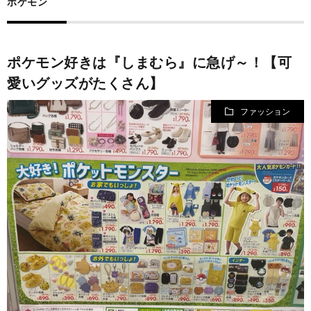
ポケモン
規
営
ポケモン好きは『しまむら』に急げ～！【可
約
会
愛いグッズがたくさん】
社
ファッション