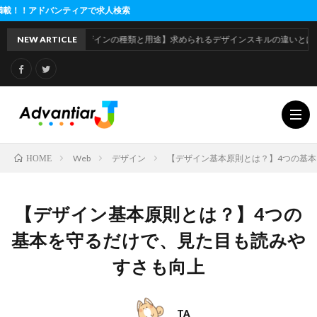
ィアで求人検索
NEW ARTICLE
【デザインの種類と用途】求められるデザインスキルの違いとは
Web
デザイン
【デザイン基本原則とは？】4つの基
HOME
利
【デザイン基本原則とは？】4つの
用
運
基本を守るだけで、見た目も読みや
すさも向上
規
営
約
会
TA