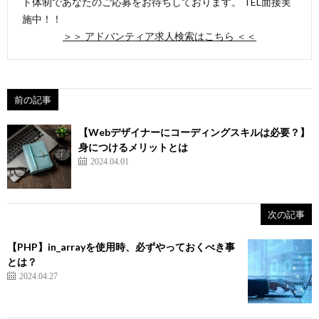
ト体制であなたのご応募をお待ちしております。 TEL面接実
施中！！
＞＞ アドバンティア求人検索はこちら ＜＜
前の記事
【Webデザイナーにコーディングスキルは必要？】
身につけるメリットとは
2024.04.01
次の記事
【PHP】in_arrayを使用時、必ずやっておくべき事
とは？
2024.04.27