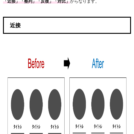
近接
「近接」「整列」「反復」「対比」
からなります。
1.2.
整列
近接
1.3.
反復
1.4.
対比
(強弱)
2.
まと
め