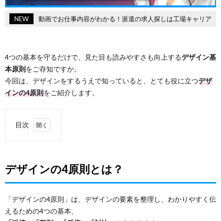
NEW
動画でお仕事内容がわかる！派遣の求人探しは工場キャリア
4つの基本を守るだけで、見た目も読みやすさも向上する
デザイン基
本原則
をご存知ですか。
今回は、デザインをするうえで知っていると、とても役に立つ
デザ
インの4原則
をご紹介します。
目次
1.
デザ
イン
デザインの4原則とは？
の4
原則
と
は？
「デザインの4原則」は、デザインの要素を整理し、わかりやすく伝
えるための4つの基本、
1.1.