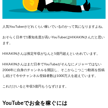
る条
件
4.
知名
度を
人気YouTuberがどれくらい稼いでいるのかって気になりますよね。
上げ
るに
は
おそらく日本で1番知名度が高いYouTuberはHIKAKINさんだと思い
ます。
HIKAKINさんは推定年収がなんと5億円超えといわれています。
HIKAKINさんはまだ日本でYouTubeがそんなにメジャーではない
2006年に自身のチャンネルを開設し、そこからこつこつ動画を投稿
し続けて今やチャンネル登録者数は1000万人を超えています。
これだけいると年収5億円もうなずけます。
YouTubeでお金を稼ぐには