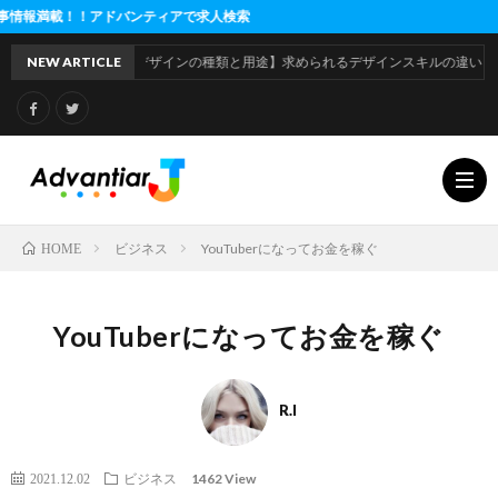
ドバンティアで求人検索
NEW ARTICLE
【デザインの種類と用途】求められるデザインスキルの違いとは
ビジネス
YouTuberになってお金を稼ぐ
HOME
利
YouTuberになってお金を稼ぐ
用
運
R.I
規
営
1462 View
2021.12.02
ビジネス
約
会