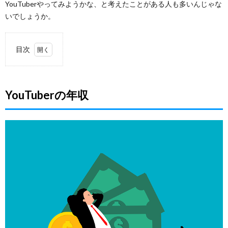
YouTuberやってみようかな、と考えたことがある人も多いんじゃな
いでしょうか。
目次
1.
YouTuber
の年収
YouTuberの年収
2.
YouTube
でお金
を稼ぐ
には
3.
パー
トナ
ープ
ログ
ラム
を利
用す